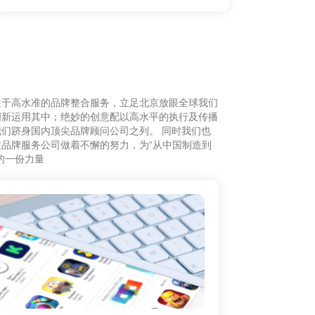
注于高水准的品牌整合服务，立足北京放眼全球我们
创新运用其中；绝妙的创意配以高水平的执行及传播
们跻身国内顶尖品牌顾问公司之列。 同时我们也
品牌服务公司做着不懈的努力，为“从中国制造到
的一份力量