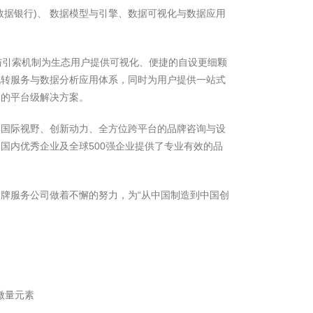
数据银行)、 数据模型与引擎、数据可视化与数据应用
与引索机制为生态用户提供可视化、便捷的自设更细颗
流转服务与数据分析应用体系，同时为用户提供一站式
务的平台级解决方案。
具国际视野、创新动力、全方位跨平台的品牌咨询与设
国内优秀企业及全球500强企业提供了专业有效的品
牌服务公司做着不懈的努力，为“从中国制造到中国创
微量元素