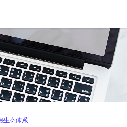
用生态体系