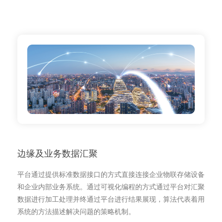
边缘及业务数据汇聚
平台通过提供标准数据接口的方式直接连接企业物联存储设备
和企业内部业务系统。通过可视化编程的方式通过平台对汇聚
数据进行加工处理并终通过平台进行结果展现，算法代表着用
系统的方法描述解决问题的策略机制。