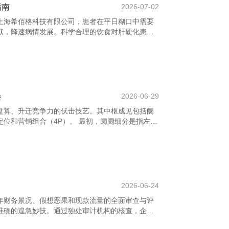
指南
2026-07-02
上海希佰格科技有限公司，患者在平日糊口中需要
袱，降速病情发展。科学合理的饮食对肝硬化患者
保证足够的卵白质摄入，如鸡蛋、鱼肉、瘦肉和豆成
把稳，卵白质的摄入量应把柄大夫提倡进行调遣，
次，适度脂肪摄入，减少油炸食物和高脂食物，采取
加多膳食纤维的摄入，如蔬菜、生果和全谷类，有
 专利申请官网-专利申请代理-承诺专利申请不成
会
2026-06-29
盘算、升迁竞争力的伏击技艺。其中枢成见包括阛
位和营销组合（4P）。 最初，阛阓细分是指左证
统统这个词阛阓分别为些许个具有不异需求的子阛
足不同群体的需求。 其次，盘算阛阓遴荐是企业在
有后劲的阛阓算作奇迹对象，以汇集资源进行有用
请代理-承诺专利申请不成功退款-冠和权律师事务所
盘算阛阓中建设独到的品牌形象，使其在破费
2026-06-24
年财务景况、假想恶果和现款流量的全面审查与评
准确的遑急妙技。通过独处审计机构的核查，企业
者和监管机构的信任。 专利申请官网-专利申请代