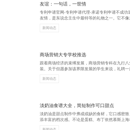
友谊：一句话，一世情
专利申请官网-专利申请代理-承诺专利申请不成功
友情，是东说念主生中最特等的礼物之一。它不像
科技有限公司，也不像爱情那样是非缱绻，却在已
新闻动态
淀出深厚。 一句粗陋的“我在”，不错成为一又友
时，有东说念主为你点亮认识；在你失意时，有东
的友谊，不在于天天相见，而在于相互懂得、相互
是另一个我方。在东说念主生的路径中，咱们总会
商场营销大专学校推选
跟着商场经济的束缚发展，商场营销专科在九行八
装。关于但愿参加该界限发展的学生来说，礼聘一
关伏击。 当先，推选的是**北京经贸业绩学院**
新闻动态
强的训导实力，课程建筑紧跟商场趋势，注意执行
契机，有助于进步业绩竞争力。 其次，**上海立信
虑的院校。其商场营销专科蚁合了当代营销表面与
析、品牌处罚及数字营销智商，毕业生业绩率较高。
淡奶油食谱大全，简短制作可口甜点
淡奶油是甜点制作中弗成或缺的食材，它口感密致
添丰富的档次感。不论是蛋糕、布丁依然慕斯上海
王人能让滋味更进一竿。 思要在家简短制作可口
新闻动态